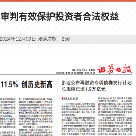
审判流程
业化审判有效保护投资者合法权益
裁判文书
庭审直播
执行信息
2024年12月09日
阅读次数：
256