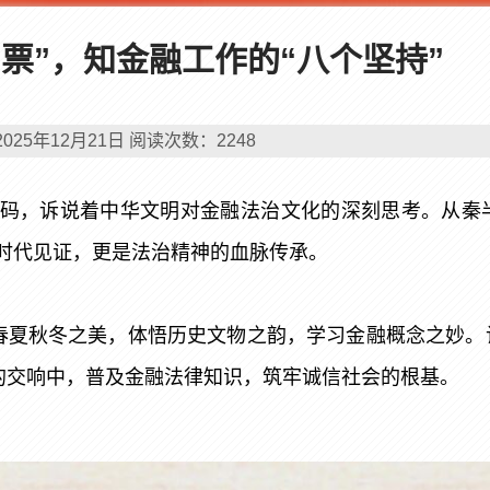
审判流程
部官票”，知金融工作的“八个坚持”
裁判文书
庭审直播
执行信息
2025年12月21日
阅读次数：
2248
码，诉说着中华文明对金融法治文化的深刻思考。从秦半
时代见证，更是法治精神的血脉传承。
受春夏秋冬之美，体悟历史文物之韵，学习金融概念之妙
的交响中，普及金融法律知识，筑牢诚信社会的根基。