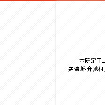
本院定于二〇
赛德斯-奔驰